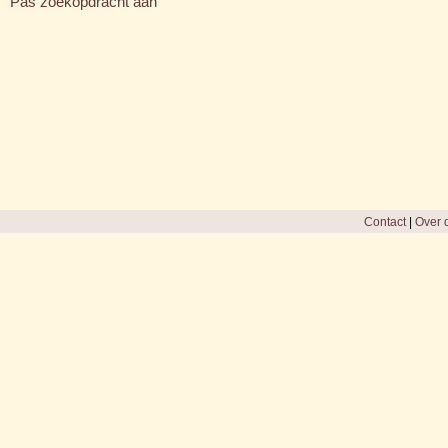
Pas zoekopdracht aan
Contact
|
Over d