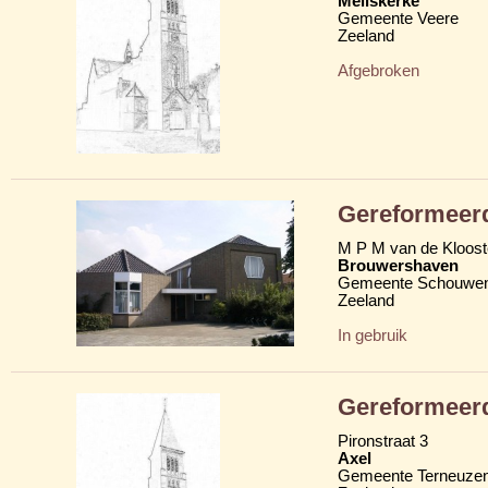
Meliskerke
Gemeente Veere
Zeeland
Afgebroken
Gereformeerd
M P M van de Klooste
Brouwershaven
Gemeente Schouwen
Zeeland
In gebruik
Gereformeerd
Pironstraat 3
Axel
Gemeente Terneuze