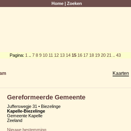
Home
|
Zoeken
Pagina:
1
..
7
8
9
10
11
12
13
14
15
16
17
18
19
20
21
.. 43
am
Kaarten
Gereformeerde Gemeente
Jufferswegje 31 • Biezelinge
Kapelle-Biezelinge
Gemeente Kapelle
Zeeland
Nieuwe bestemming