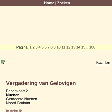
Home
|
Zoeken
Pagina:
1
2
3
4
5
6
7
8
9
10
11
12
13
14
15
.. 188
m
Kaarten
Vergadering van Gelovigen
Papenvoort 2
Nuenen
Gemeente Nuenen
Noord-Brabant
In gebruik