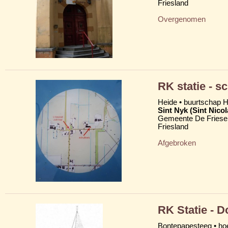
Friesland
Overgenomen
RK statie - s
Heide • buurtschap H
Sint Nyk (Sint Nico
Gemeente De Friese
Friesland
Afgebroken
RK Statie - D
Bontepapesteeg • ho