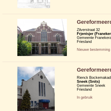
Gereformeerde
Zilverstraat 32
Frjentsjer (Franeker
Gemeente Franekera
Friesland
Nieuwe bestemming
Gereformeerd
Rienck Bockemakad
Sneek (Snits)
Gemeente Sneek
Friesland
In gebruik