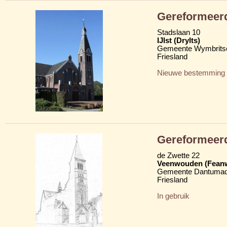
Gereformeerd
Stadslaan 10
IJlst (Drylts)
Gemeente Wymbritse
Friesland
Nieuwe bestemming
Gereformeerd
de Zwette 22
Veenwouden (Fean
Gemeente Dantumad
Friesland
In gebruik