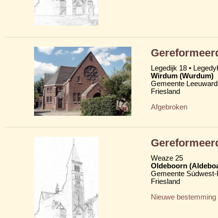
Gereformeerd
Legedijk 18 • Legedy
Wirdum (Wurdum)
Gemeente Leeuward
Friesland
Afgebroken
Gereformeerd
Weaze 25
Oldeboorn (Aldebo
Gemeente Súdwest-F
Friesland
Nieuwe bestemming