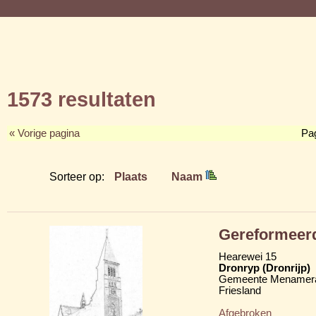
1573 resultaten
« Vorige pagina
Pa
Sorteer op:
Plaats
Naam
Gereformeerd
Hearewei 15
Dronryp (Dronrijp)
Gemeente Menamera
Friesland
Afgebroken