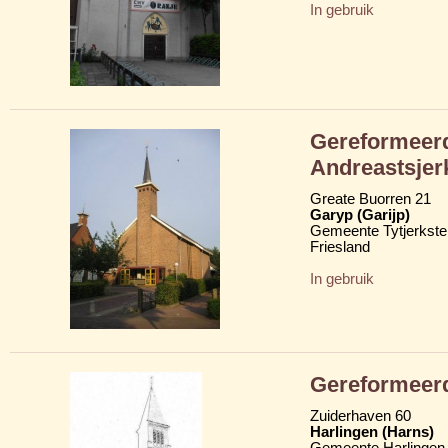
In gebruik
Gereformeerd
Andreastsjer
Greate Buorren 21
Garyp (Garijp)
Gemeente Tytjerkster
Friesland
In gebruik
Gereformeerd
Zuiderhaven 60
Harlingen (Harns)
Gemeente Harlingen