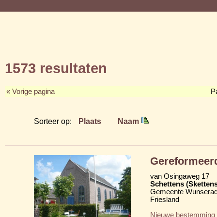
1573 resultaten
« Vorige pagina
P
Sorteer op:
Plaats
Naam
Gereformeer
van Osingaweg 17
Schettens (Skettens
Gemeente Wunserad
Friesland
Nieuwe bestemming