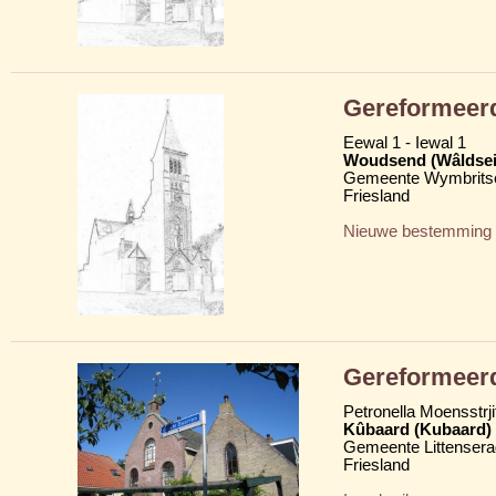
Gereformeer
Eewal 1 - Iewal 1
Woudsend (Wâldsei
Gemeente Wymbritse
Friesland
Nieuwe bestemming
Gereformeer
Petronella Moensstrji
Kûbaard (Kubaard)
Gemeente Littensera
Friesland