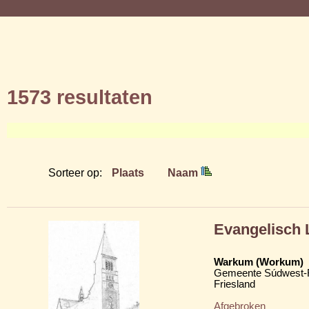
1573 resultaten
Sorteer op:
Plaats
Naam
Evangelisch 
Warkum (Workum)
Gemeente Súdwest-F
Friesland
Afgebroken