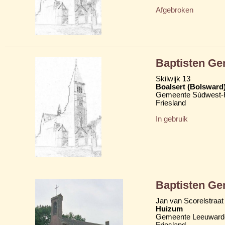
Afgebroken
Baptisten G
Skilwijk 13
Boalsert (Bolsward
Gemeente Súdwest-F
Friesland
In gebruik
Baptisten Ge
Jan van Scorelstraat
Huizum
Gemeente Leeuward
Friesland