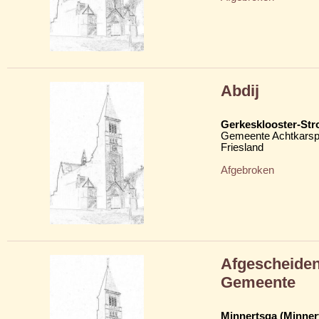
Abdij
Gerkesklooster-Str
Gemeente Achtkarsp
Friesland
Afgebroken
Afgescheiden
Gemeente
Minnertsga (Minner