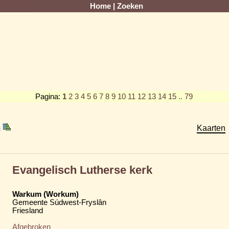
Home
|
Zoeken
Pagina:
1
2
3
4
5
6
7
8
9
10
11
12
13
14
15
.. 79
m
Kaarten
Evangelisch Lutherse kerk
Warkum (Workum)
Gemeente Súdwest-Fryslân
Friesland
Afgebroken