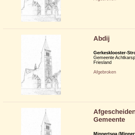
Abdij
Gerkesklooster-Str
Gemeente Achtkarsp
Friesland
Afgebroken
Afgescheiden
Gemeente
Minnertsga (Minner