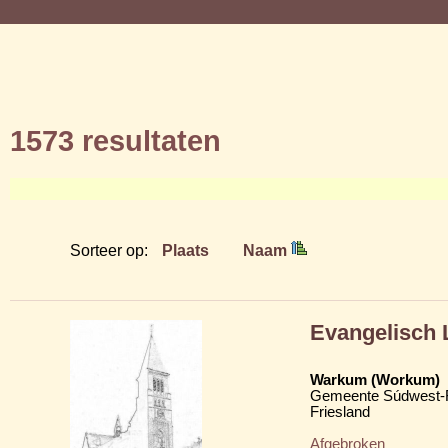
1573 resultaten
Sorteer op:
Plaats
Naam
Evangelisch 
Warkum (Workum)
Gemeente Súdwest-F
Friesland
Afgebroken