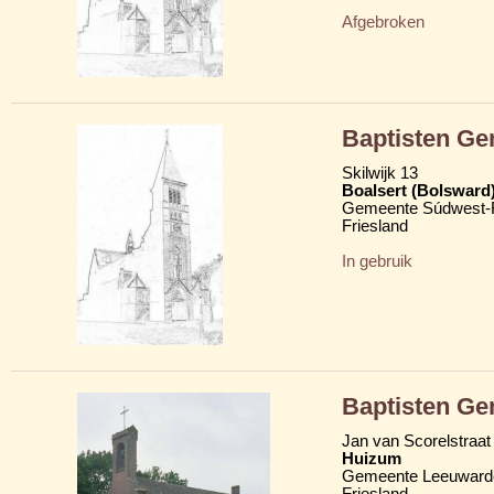
Afgebroken
Baptisten G
Skilwijk 13
Boalsert (Bolsward
Gemeente Súdwest-F
Friesland
In gebruik
Baptisten Ge
Jan van Scorelstraat
Huizum
Gemeente Leeuward
Friesland