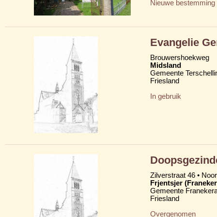
Nieuwe bestemming
Evangelie Ge
Brouwershoekweg
Midsland
Gemeente Terschelli
Friesland
In gebruik
Doopsgezinde
Zilverstraat 46 • Noo
Frjentsjer (Franeker
Gemeente Franekera
Friesland
Overgenomen