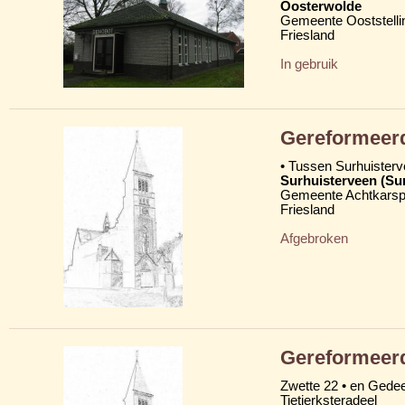
Oosterwolde
Gemeente Ooststelli
Friesland
In gebruik
Gereformeerd
• Tussen Surhuister
Surhuisterveen (Su
Gemeente Achtkarsp
Friesland
Afgebroken
Gereformeer
Zwette 22 • en Gede
Tietjerksteradeel