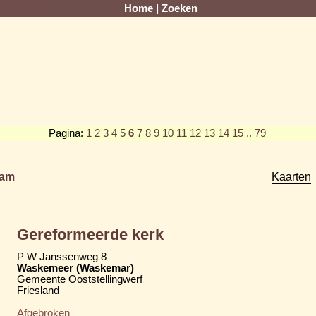
Home
|
Zoeken
Pagina:
1
2
3
4
5
6
7
8
9
10
11
12
13
14
15
.. 79
am
Kaarten
Gereformeerde kerk
P W Janssenweg 8
Waskemeer (Waskemar)
Gemeente Ooststellingwerf
Friesland
Afgebroken