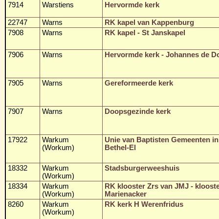
7914
Warstiens
Hervormde kerk
22747
Warns
RK kapel van Kappenburg
7908
Warns
RK kapel - St Janskapel
7906
Warns
Hervormde kerk - Johannes de D
7905
Warns
Gereformeerde kerk
7907
Warns
Doopsgezinde kerk
17922
Warkum
Unie van Baptisten Gemeenten in
(Workum)
Bethel-El
18332
Warkum
Stadsburgerweeshuis
(Workum)
18334
Warkum
RK klooster Zrs van JMJ - kloost
(Workum)
Marienacker
8260
Warkum
RK kerk H Werenfridus
(Workum)