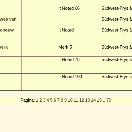
It Noard 66
Súdwest-Fryslâ
uwes van
Súdwest-Fryslâ
egebouw
It Noard
Súdwest-Fryslâ
kerk
Merk 5
Súdwest-Fryslâ
It Noard 75
Súdwest-Fryslâ
It Noard 100
Súdwest-Fryslâ
Pagina:
1
2
3
4
5
6
7
8
9
10
11
12
13
14
15
.. 79