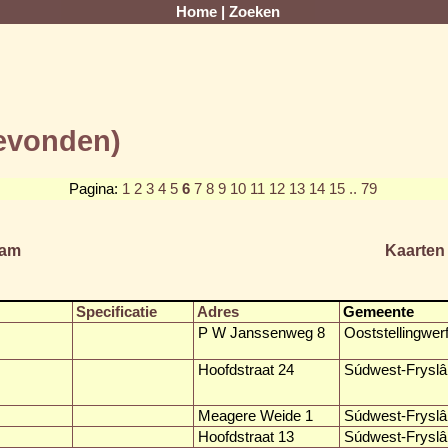
Home
|
Zoeken
gevonden)
Pagina:
1
2
3
4
5
6
7
8
9
10
11
12
13
14
15
.. 79
am
Kaarten
Specificatie
Adres
Gemeente
P W Janssenweg 8
Ooststellingwer
Hoofdstraat 24
Súdwest-Fryslâ
Meagere Weide 1
Súdwest-Fryslâ
Hoofdstraat 13
Súdwest-Fryslâ