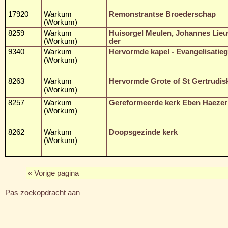
17920
Warkum
Remonstrantse Broederschap
(Workum)
8259
Warkum
Huisorgel Meulen, Johannes Lie
(Workum)
der
9340
Warkum
Hervormde kapel - Evangelisati
(Workum)
8263
Warkum
Hervormde Grote of St Gertrudis
(Workum)
8257
Warkum
Gereformeerde kerk Eben Haezer
(Workum)
8262
Warkum
Doopsgezinde kerk
(Workum)
« Vorige pagina
Pas zoekopdracht aan