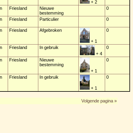
+ 2
n
Friesland
Nieuwe
0
bestemming
n
Friesland
Particulier
0
n
Friesland
Afgebroken
0
+ 1
n
Friesland
In gebruik
0
+ 4
n
Friesland
Nieuwe
0
bestemming
+ 1
n
Friesland
In gebruik
0
+ 1
Volgende pagina »