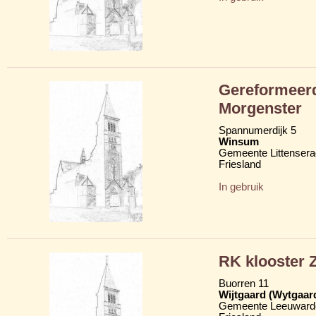
Gereformeerd
Morgenster
Spannumerdijk 5
Winsum
Gemeente Littensera
Friesland
In gebruik
RK klooster Z
Buorren 11
Wijtgaard (Wytgaar
Gemeente Leeuward