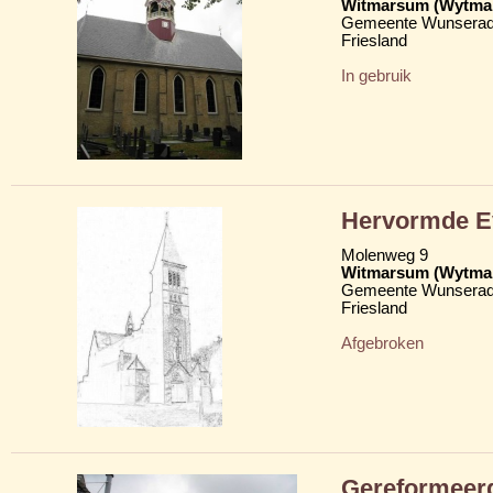
Witmarsum (Wytma
Gemeente Wunserad
Friesland
In gebruik
Hervormde Ev
Molenweg 9
Witmarsum (Wytma
Gemeente Wunserad
Friesland
Afgebroken
Gereformeer