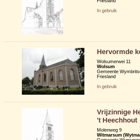
Friesland
In gebruik
Hervormde ke
Wolsumerwei 11
Wolsum
Gemeente Wymbritse
Friesland
In gebruik
Vrijzinnige 
't Heechhout
Molenweg 9
Witmarsum (Wytma
Gemeente Wunserad