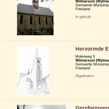
Witmarsum (Wytma
Gemeente Wunserad
Friesland
In gebruik
Hervormde Ev
Molenweg 9
Witmarsum (Wytma
Gemeente Wunserad
Friesland
Afgebroken
Gereformeer