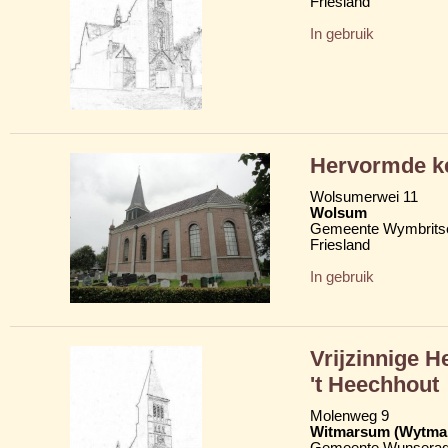
Friesland
In gebruik
Hervormde ke
Wolsumerwei 11
Wolsum
Gemeente Wymbritse
Friesland
In gebruik
Vrijzinnige 
't Heechhout
Molenweg 9
Witmarsum (Wytma
Gemeente Wunserad