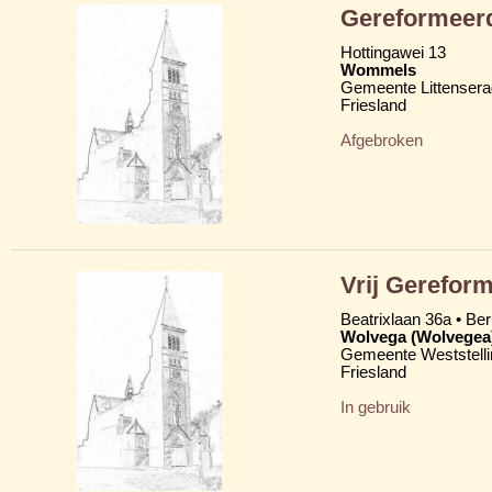
Gereformeerd
Hottingawei 13
Wommels
Gemeente Littensera
Friesland
Afgebroken
Vrij Gereform
Beatrixlaan 36a • Be
Wolvega (Wolvegea
Gemeente Weststelli
Friesland
In gebruik