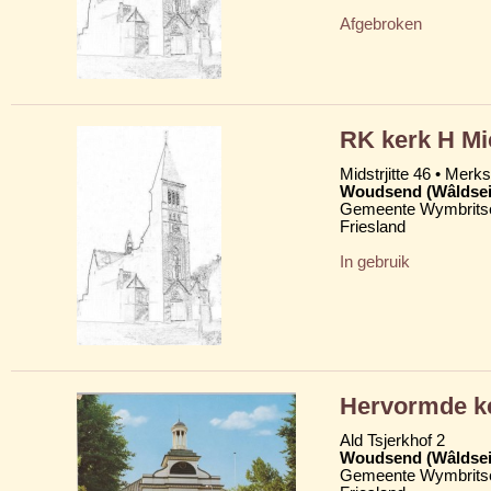
Afgebroken
RK kerk H Mi
Midstrjitte 46 • Merkst
Woudsend (Wâldsei
Gemeente Wymbritse
Friesland
In gebruik
Hervormde ke
Ald Tsjerkhof 2
Woudsend (Wâldsei
Gemeente Wymbritse