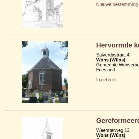
Nieuwe bestemming
Hervormde k
Salverdastraat 4
Wons (Wûns)
Gemeente Wunserad
Friesland
In gebruik
Gereformeer
Weersterweg 13
Wons (Wûns)