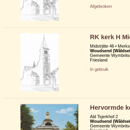
Afgebroken
RK kerk H Mi
Midstrjitte 46 • Merkst
Woudsend (Wâldsei
Gemeente Wymbritse
Friesland
In gebruik
Hervormde ke
Ald Tsjerkhof 2
Woudsend (Wâldsei
Gemeente Wymbritse