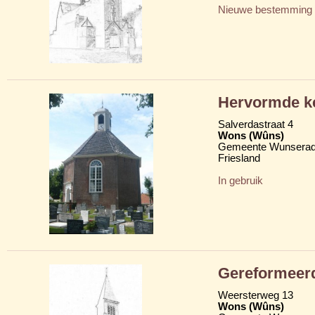
Nieuwe bestemming
Hervormde k
Salverdastraat 4
Wons (Wûns)
Gemeente Wunserad
Friesland
In gebruik
Gereformeer
Weersterweg 13
Wons (Wûns)