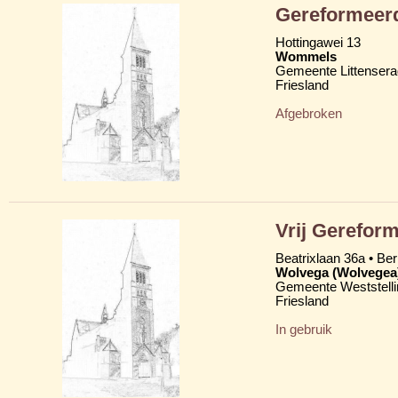
Gereformeerd
Hottingawei 13
Wommels
Gemeente Littensera
Friesland
Afgebroken
Vrij Gereform
Beatrixlaan 36a • Be
Wolvega (Wolvegea
Gemeente Weststelli
Friesland
In gebruik