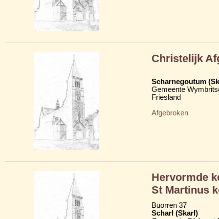
Christelijk A
Scharnegoutum (S
Gemeente Wymbritse
Friesland
Afgebroken
Hervormde ke
St Martinus k
Buorren 37
Scharl (Skarl)