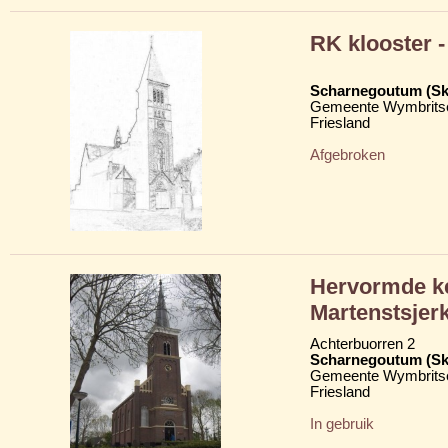
RK klooster -
Scharnegoutum (S
Gemeente Wymbritse
Friesland
Afgebroken
Hervormde ke
Martenstsjer
Achterbuorren 2
Scharnegoutum (S
Gemeente Wymbritse
Friesland
In gebruik