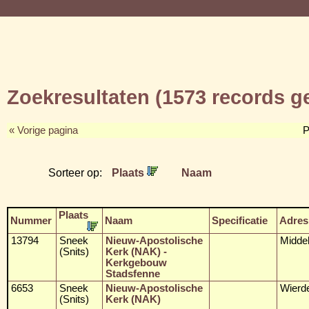
Zoekresultaten (1573 records 
« Vorige pagina
P
Sorteer op:
Plaats
Naam
Plaats
Nummer
Naam
Specificatie
Adres
13794
Sneek
Nieuw-Apostolische
Midde
(Snits)
Kerk (NAK) -
Kerkgebouw
Stadsfenne
6653
Sneek
Nieuw-Apostolische
Wierd
(Snits)
Kerk (NAK)