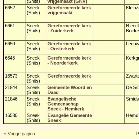
(Snits)
vrijgemaakt (GKV)
6652
Sneek
Gereformeerde kerk
Kleinz
(Snits)
vrijgemaakt
6661
Sneek
Gereformeerde kerk
Rienc
(Snits)
- Zuiderkerk
Bocke
6650
Sneek
Gereformeerde kerk
Leeuw
(Snits)
- Oosterkerk
6645
Sneek
Gereformeerde kerk
Kerkg
(Snits)
- Noorderkerk
16573
Sneek
Gereformeerde kerk
Zwart
(Snits)
21844
Sneek
Gemeente Woord en
De Sc
(Snits)
Daad
21846
Sneek
Evangelische
Smidss
(Snits)
Gemeenschap
Sneek - Hemkerk
16580
Sneek
Evangelie Gemeente
Hemdi
(Snits)
Sneek
« Vorige pagina
P