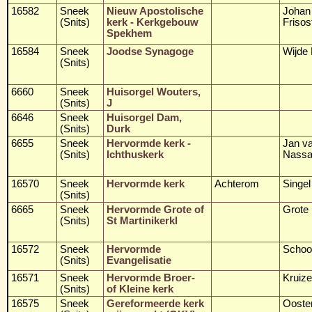
16582
Sneek
Nieuw Apostolische
Johan
(Snits)
kerk - Kerkgebouw
Frisos
Spekhem
16584
Sneek
Joodse Synagoge
Wijde 
(Snits)
6660
Sneek
Huisorgel Wouters,
(Snits)
J
6646
Sneek
Huisorgel Dam,
(Snits)
Durk
6655
Sneek
Hervormde kerk -
Jan v
(Snits)
Ichthuskerk
Nassa
16570
Sneek
Hervormde kerk
Achterom
Singel
(Snits)
6665
Sneek
Hervormde Grote of
Grote 
(Snits)
St Martinikerkl
16572
Sneek
Hervormde
School
(Snits)
Evangelisatie
16571
Sneek
Hervormde Broer-
Kruize
(Snits)
of Kleine kerk
16575
Sneek
Gereformeerde kerk
Ooster