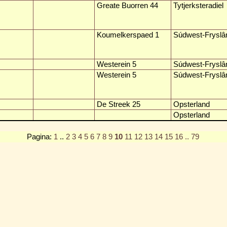
Greate Buorren 44
Tytjerksteradiel
Koumelkerspaed 1
Súdwest-Fryslâ
Westerein 5
Súdwest-Fryslâ
Westerein 5
Súdwest-Fryslâ
De Streek 25
Opsterland
Opsterland
Pagina:
1
..
2
3
4
5
6
7
8
9
10
11
12
13
14
15
16
.. 79