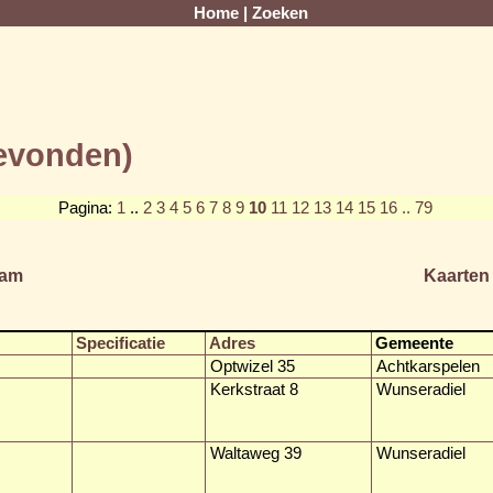
Home
|
Zoeken
gevonden)
Pagina:
1
..
2
3
4
5
6
7
8
9
10
11
12
13
14
15
16
.. 79
am
Kaarten
Specificatie
Adres
Gemeente
Optwizel 35
Achtkarspelen
Kerkstraat 8
Wunseradiel
Waltaweg 39
Wunseradiel