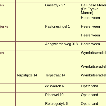
ren
Gaestdyk 37
De Friese Mere
(De Fryske
Marren)
Heerenveen
jerke
Pastoriesingel 1
Heerenveen
Heerenveen
Aengwierderweg 318
Heerenveen
ren
Wymbritseradiel
Wymbritseradiel
Terpstrjitte 14
Terpstraat 14
Wymbritseradiel
de Warren 6
Opsterland
Riperwei 10
Opsterland
Rolbregedyk 6
Opsterland