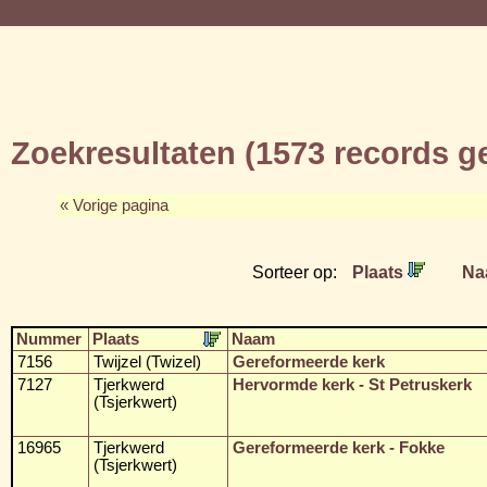
Zoekresultaten (1573 records 
« Vorige pagina
Sorteer op:
Plaats
Na
Nummer
Plaats
Naam
7156
Twijzel (Twizel)
Gereformeerde kerk
7127
Tjerkwerd
Hervormde kerk - St Petruskerk
(Tsjerkwert)
16965
Tjerkwerd
Gereformeerde kerk - Fokke
(Tsjerkwert)