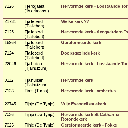
7126
Tjerkgaast
Hervormde kerk - Losstaande To
(Tsjerkgaast)
21731
Tjalleberd
Welke kerk ??
(Tjallebert)
7125
Tjalleberd
Hervormde kerk - Aengwirdern Ts
(Tjallebert)
16964
Tjalleberd
Gereformeerde kerk
(Tjallebert)
7124
Tjalleberd
Doopsgezinde kerk
(Tjallebert)
22046
Tjalhuizen
Hervormde kerk - Losstaande To
(Tjalhuizum)
9112
Tjalhuizen
Hervormde kerk
(Tjalhuizum)
7123
Tirns (Turns)
Hervormde kerk Lambertus
22745
Tijnje (De Tynje)
Vrije Evangelisatiekerk
7026
Tijnje (De Tynje)
Hervormde kerk St Catharina -
Rotondekerk
7025
Tijnje (De Tynje)
Gereformeerde kerk - Fokke