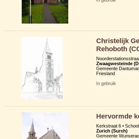
Christelijk 
Rehoboth (C
Noorderstationsstraa
Zwaagwesteinde (D
Gemeente Dantumad
Friesland
In gebruik
Hervormde k
Kerkstraat 6 • School
Zurich (Surch)
Gemeente Wunserad