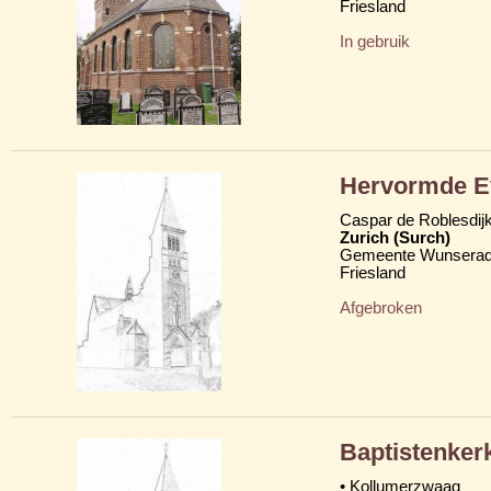
Friesland
In gebruik
Hervormde Ev
Caspar de Roblesdij
Zurich (Surch)
Gemeente Wunserad
Friesland
Afgebroken
Baptistenker
• Kollumerzwaag