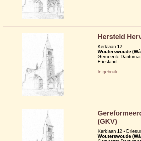
Hersteld Her
Kerklaan 12
Wouterswoude (Wâl
Gemeente Dantumad
Friesland
In gebruik
Gereformeerd
(GKV)
Kerklaan 12 • Dries
Wouterswoude (Wâl