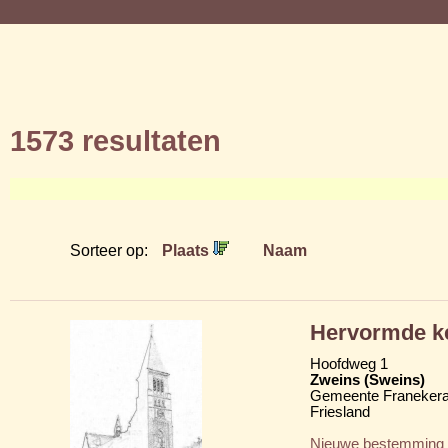
1573 resultaten
Sorteer op:
Plaats
Naam
Hervormde ke
Hoofdweg 1
Zweins (Sweins)
Gemeente Franekera
Friesland
Nieuwe bestemming