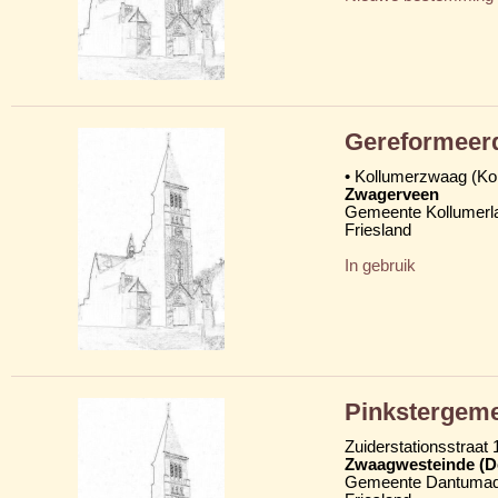
Gereformeer
• Kollumerzwaag (K
Zwagerveen
Gemeente Kollumerl
Friesland
In gebruik
Pinkstergemee
Zuiderstationsstraat 
Zwaagwesteinde (D
Gemeente Dantumad