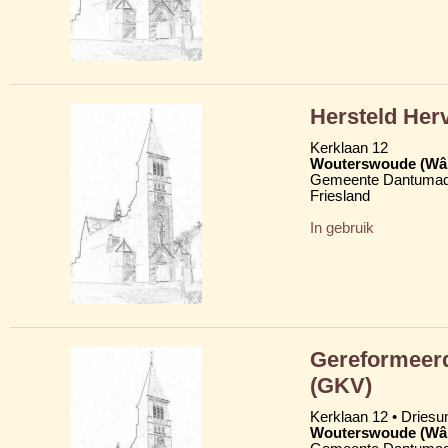
Hersteld Her
Kerklaan 12
Wouterswoude (Wâl
Gemeente Dantumad
Friesland
In gebruik
Gereformeerd
(GKV)
Kerklaan 12 • Dries
Wouterswoude (Wâl