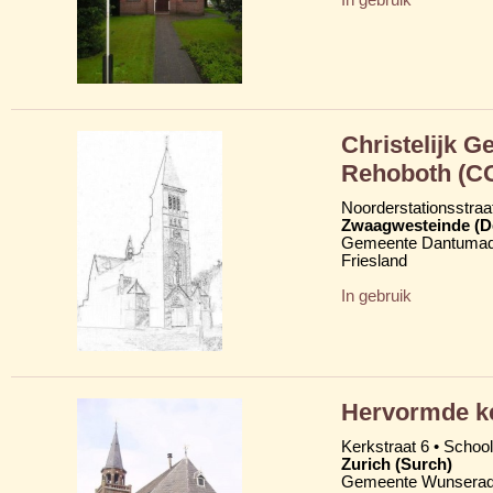
Christelijk 
Rehoboth (C
Noorderstationsstraa
Zwaagwesteinde (D
Gemeente Dantumad
Friesland
In gebruik
Hervormde k
Kerkstraat 6 • School
Zurich (Surch)
Gemeente Wunserad