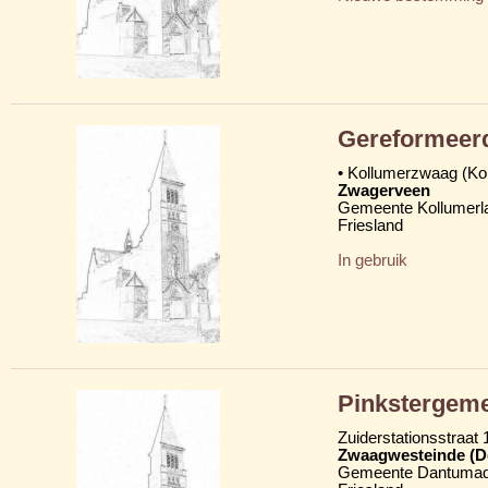
Gereformeer
• Kollumerzwaag (K
Zwagerveen
Gemeente Kollumerl
Friesland
In gebruik
Pinkstergemee
Zuiderstationsstraat 
Zwaagwesteinde (D
Gemeente Dantumad