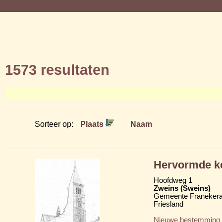
1573 resultaten
Sorteer op:
Plaats
Naam
Hervormde ke
Hoofdweg 1
Zweins (Sweins)
Gemeente Franekera
Friesland
Nieuwe bestemming