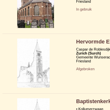
Friesland
In gebruik
Hervormde Ev
Caspar de Roblesdij
Zurich (Surch)
Gemeente Wunserad
Friesland
Afgebroken
Baptistenker
• Kollumerzwaag