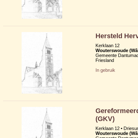
Hersteld Her
Kerklaan 12
Wouterswoude (Wâl
Gemeente Dantumad
Friesland
In gebruik
Gereformeerd
(GKV)
Kerklaan 12 • Dries
Wouterswoude (Wâl