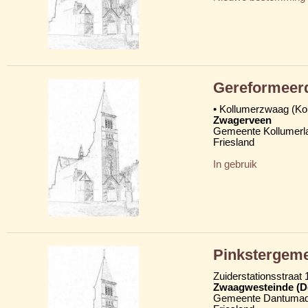
Gereformeer
• Kollumerzwaag (K
Zwagerveen
Gemeente Kollumerl
Friesland
In gebruik
Pinkstergemee
Zuiderstationsstraat 
Zwaagwesteinde (D
Gemeente Dantumad