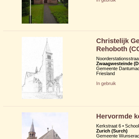
Christelijk 
Rehoboth (C
Noorderstationsstraa
Zwaagwesteinde (D
Gemeente Dantumad
Friesland
In gebruik
Hervormde k
Kerkstraat 6 • School
Zurich (Surch)
Gemeente Wunserad