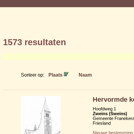
1573 resultaten
Sorteer op:
Plaats
Naam
Hervormde ke
Hoofdweg 1
Zweins (Sweins)
Gemeente Franekera
Friesland
Nieuwe bestemming