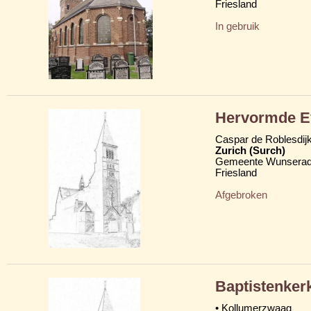
Friesland
In gebruik
Hervormde Ev
Caspar de Roblesdij
Zurich (Surch)
Gemeente Wunserad
Friesland
Afgebroken
Baptistenker
• Kollumerzwaag