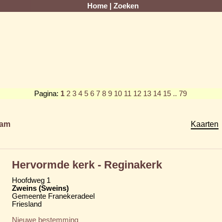
Home
|
Zoeken
Pagina:
1
2
3
4
5
6
7
8
9
10
11
12
13
14
15
.. 79
am
Kaarten
Hervormde kerk - Reginakerk
Hoofdweg 1
Zweins (Sweins)
Gemeente Franekeradeel
Friesland
Nieuwe bestemming