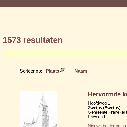
1573 resultaten
Sorteer op:
Plaats
Naam
Hervormde ke
Hoofdweg 1
Zweins (Sweins)
Gemeente Franekera
Friesland
Nieuwe bestemming