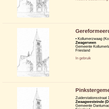
Gereformeer
• Kollumerzwaag (K
Zwagerveen
Gemeente Kollumerl
Friesland
In gebruik
Pinkstergemee
Zuiderstationsstraat 
Zwaagwesteinde (D
Gemeente Dantumad