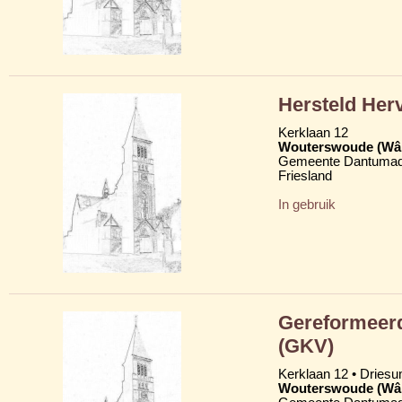
Hersteld Her
Kerklaan 12
Wouterswoude (Wâl
Gemeente Dantumad
Friesland
In gebruik
Gereformeerd
(GKV)
Kerklaan 12 • Dries
Wouterswoude (Wâl