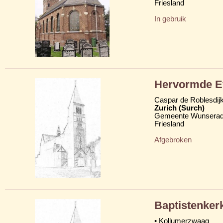
Friesland
In gebruik
Hervormde Ev
Caspar de Roblesdij
Zurich (Surch)
Gemeente Wunserad
Friesland
Afgebroken
Baptistenker
• Kollumerzwaag