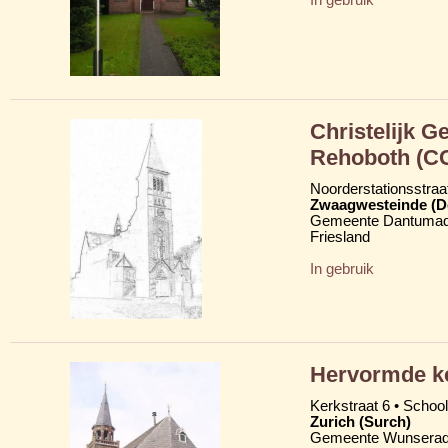
Christelijk 
Rehoboth (C
Noorderstationsstraa
Zwaagwesteinde (D
Gemeente Dantumad
Friesland
In gebruik
Hervormde k
Kerkstraat 6 • School
Zurich (Surch)
Gemeente Wunserad