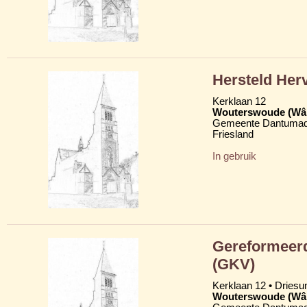
Hersteld Her
Kerklaan 12
Wouterswoude (Wâl
Gemeente Dantumad
Friesland
In gebruik
Gereformeerd
(GKV)
Kerklaan 12 • Dries
Wouterswoude (Wâl