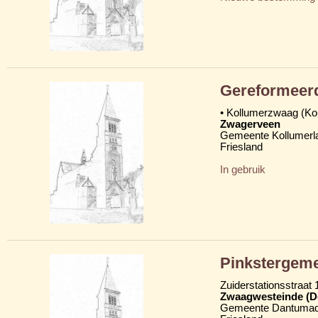
Gereformeer
• Kollumerzwaag (K
Zwagerveen
Gemeente Kollumerl
Friesland
In gebruik
Pinkstergemee
Zuiderstationsstraat 
Zwaagwesteinde (D
Gemeente Dantumad