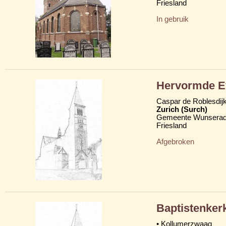
Friesland
In gebruik
Hervormde Ev
Caspar de Roblesdij
Zurich (Surch)
Gemeente Wunserad
Friesland
Afgebroken
Baptistenker
• Kollumerzwaag