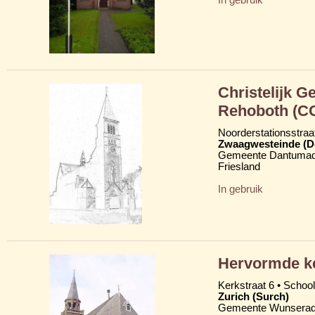
Christelijk 
Rehoboth (C
Noorderstationsstraa
Zwaagwesteinde (D
Gemeente Dantumad
Friesland
In gebruik
Hervormde k
Kerkstraat 6 • School
Zurich (Surch)
Gemeente Wunserad