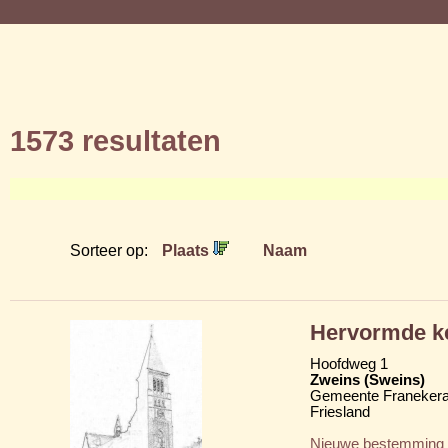
1573 resultaten
Sorteer op:
Plaats
Naam
Hervormde ke
Hoofdweg 1
Zweins (Sweins)
Gemeente Franekera
Friesland
Nieuwe bestemming