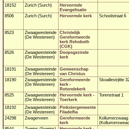
18152
Zurich (Surch)
Hervormde
Evangelisatie
8506
Zurich (Surch)
Hervormde kerk
Schoolstraat 6
8523
Zwaagwesteinde
Christelijk
(De Westereen)
Gereformeerde
kerk Rehoboth
(CGK)
8526
Zwaagwesteinde
Doopsgezinde
(De Westereen)
kerk
18191
Zwaagwesteinde
Gemeenschap
(De Westereen)
van Christus
18190
Zwaagwesteinde
Gereformeerde
Skoallestrjitte 3
(De Westereen)
kerk -
Rotondekerk
8525
Zwaagwesteinde
Hervormde kerk -
Torenstraat 1
(De Westereen)
Toerkerk
18192
Zwaagwesteinde
Pinkstergemeente
(De Westereen)
Filadelfia
24298
Zwagerveen
Gereformeerde
Kollumerzwaag
kerk
(Kollumerswea
8544
Zweins (Sweins)
Hervormde kerk -