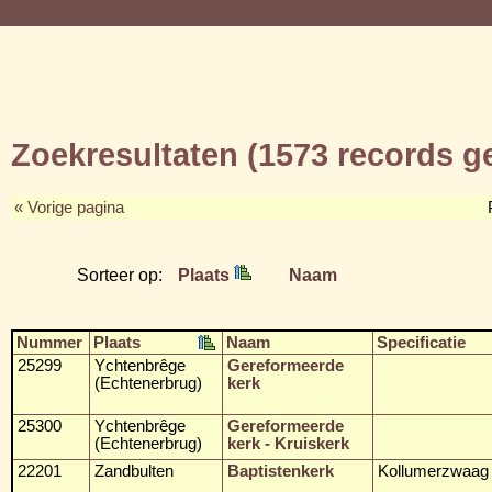
Zoekresultaten (1573 records 
« Vorige pagina
Sorteer op:
Plaats
Naam
Nummer
Plaats
Naam
Specificatie
25299
Ychtenbrêge
Gereformeerde
(Echtenerbrug)
kerk
25300
Ychtenbrêge
Gereformeerde
(Echtenerbrug)
kerk - Kruiskerk
22201
Zandbulten
Baptistenkerk
Kollumerzwaag