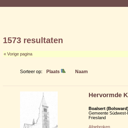
1573 resultaten
« Vorige pagina
Sorteer op:
Plaats
Naam
Hervormde Kl
Boalsert (Bolsward
Gemeente Súdwest-F
Friesland
Afgebroken