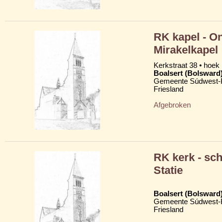
RK kapel - O
Mirakelkapel
Kerkstraat 38 • hoek
Boalsert (Bolsward
Gemeente Súdwest-F
Friesland
Afgebroken
RK kerk - sc
Statie
Boalsert (Bolsward
Gemeente Súdwest-F
Friesland