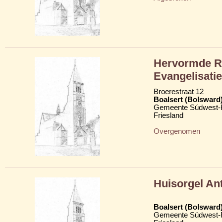
Hervormde Re
Evangelisati
Broerestraat 12
Boalsert (Bolsward
Gemeente Súdwest-F
Friesland
Overgenomen
Huisorgel An
Boalsert (Bolsward
Gemeente Súdwest-F