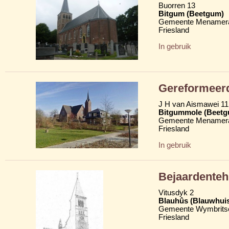
Buorren 13
Bitgum (Beetgum)
Gemeente Menamera
Friesland
In gebruik
Gereformeer
J H van Aismawei 11
Bitgummole (Beetg
Gemeente Menamera
Friesland
In gebruik
Bejaardenteh
Vitusdyk 2
Blauhûs (Blauwhui
Gemeente Wymbritse
Friesland