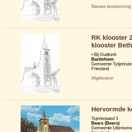
Nieuwe bestemming
RK klooster 
klooster Bet
• Bij Oudkerk
Bartlehiem
Gemeente Tytjerkster
Friesland
Afgebroken
Hervormde ke
Tsjerkepaed 3
Bears (Beers)
Gemeente Littensera