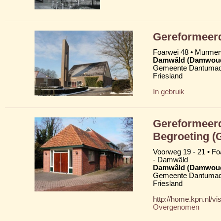
Gereformeer
Foarwei 48 • Murme
Damwâld (Damwou
Gemeente Dantumad
Friesland
In gebruik
Gereformeerd
Begroeting (
Voorweg 19 - 21 • Fo
- Damwâld
Damwâld (Damwou
Gemeente Dantumad
Friesland
http://home.kpn.nl/vis
Overgenomen