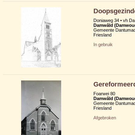
Doopsgezind
Doniaweg 34 • vh D
Damwâld (Damwou
Gemeente Dantumad
Friesland
In gebruik
Gereformeer
Foarwei 80
Damwâld (Damwou
Gemeente Dantumad
Friesland
Afgebroken