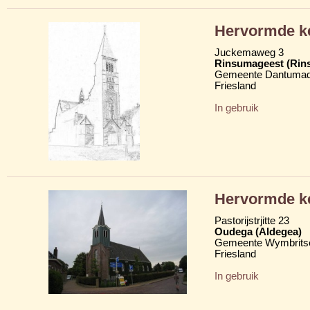
Hervormde ke
Juckemaweg 3
Rinsumageest (Rin
Gemeente Dantumad
Friesland
In gebruik
Hervormde ke
Pastorijstrjitte 23
Oudega (Aldegea)
Gemeente Wymbritse
Friesland
In gebruik