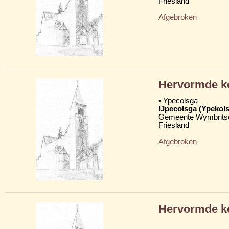
Friesland
Afgebroken
Hervormde k
• Ypecolsga
IJpecolsga (Ypekol
Gemeente Wymbritse
Friesland
Afgebroken
Hervormde k