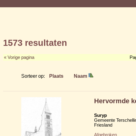
1573 resultaten
« Vorige pagina
Pa
Sorteer op:
Plaats
Naam
Hervormde k
Suryp
Gemeente Terschelli
Friesland
Afgebroken