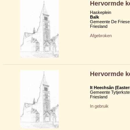
Hervormde k
Haskeplein
Balk
Gemeente De Friese
Friesland
Afgebroken
Hervormde k
It Heechsân (Easte
Gemeente Tytjerkster
Friesland
In gebruik