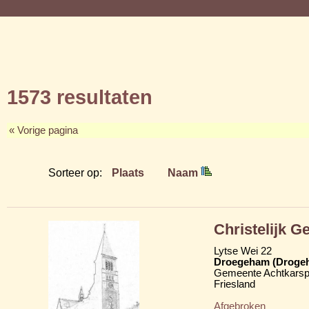
1573 resultaten
« Vorige pagina
Sorteer op:
Plaats
Naam
Christelijk 
Lytse Wei 22
Droegeham (Droge
Gemeente Achtkarsp
Friesland
Afgebroken