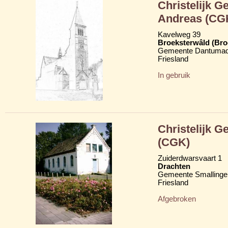
Christelijk 
Andreas (CG
Kavelweg 39
Broeksterwâld (Br
Gemeente Dantumad
Friesland
In gebruik
Christelijk G
(CGK)
Zuiderdwarsvaart 1
Drachten
Gemeente Smallinge
Friesland
Afgebroken