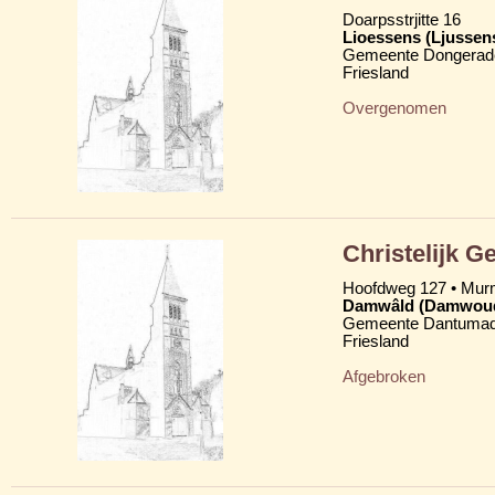
Doarpsstrjitte 16
Lioessens (Ljussen
Gemeente Dongerad
Friesland
Overgenomen
Christelijk 
Hoofdweg 127 • Mu
Damwâld (Damwou
Gemeente Dantumad
Friesland
Afgebroken