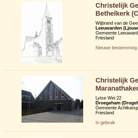
Christelijk G
Bethelkerk (
Wijbrand van de Gees
Leeuwarden (Ljouw
Gemeente Leeuward
Friesland
Nieuwe bestemming
Christelijk G
Maranathake
Lytse Wei 22
Droegeham (Droge
Gemeente Achtkarsp
Friesland
In gebruik