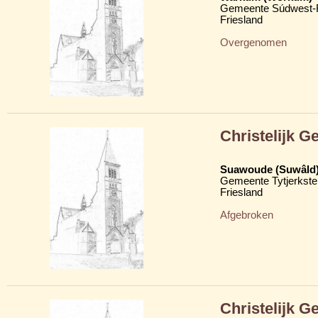
Gemeente Súdwest-F
Friesland
Overgenomen
Christelijk 
Suawoude (Suwâld
Gemeente Tytjerkster
Friesland
Afgebroken
Christelijk 