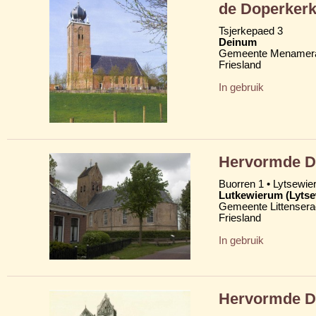
de Doperker
Tsjerkepaed 3
Deinum
Gemeente Menamera
Friesland
In gebruik
Hervormde D
Buorren 1 • Lytsewie
Lutkewierum (Lyts
Gemeente Littensera
Friesland
In gebruik
Hervormde D