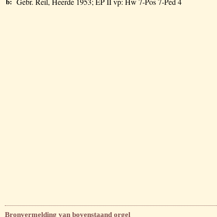
b:
Gebr. Reil, Heerde 1953; EP II vp: Hw 7-Pos 7-Ped 4
Bronvermelding van bovenstaand orgel