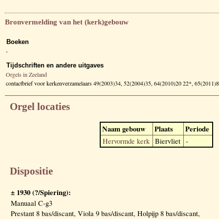
Bronvermelding van het (kerk)gebouw
Boeken
-
Tijdschriften en andere uitgaves
Orgels in Zeeland
contactbrief voor kerkenverzamelaars 49(2003)34, 52(2004)35, 64(2010)20 22*, 65(2011)8
Orgel locaties
Naam gebouw
Plaats
Periode
Hervormde kerk
Biervliet
-
Dispositie
± 1930 (?/Spiering):
Manuaal C-g3
Prestant 8 bas/discant, Viola 9 bas/discant, Holpijp 8 bas/discant,