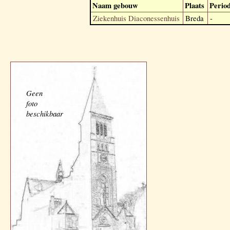
Naam gebouw
Plaats
Perio
Ziekenhuis Diaconessenhuis
Breda
-
Geen
foto
beschikbaar