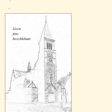
-
Geen
foto
beschikbaar