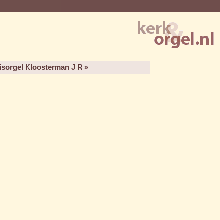
isorgel Kloosterman J R »