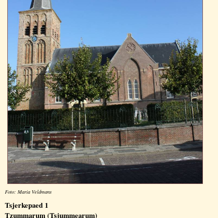
Foto: Maria Veldmans
Tsjerkepaed 1
Tzummarum (Tsjummearum)