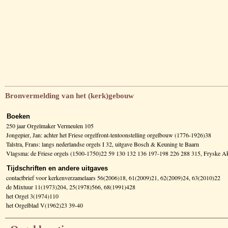
Bronvermelding van het (kerk)gebouw
Boeken
250 jaar Orgelmaker Vermeulen 105
Jongepier, Jan: achter het Friese orgelfront-tentoonstelling orgelbouw (1776-1926)38
Talstra, Frans: langs nederlandse orgels I 32, uitgave Bosch & Keuning te Baarn
Vlagsma: de Friese orgels (1500-1750)22 59 130 132 136 197-198 226 288 315, Fryske
Tijdschriften en andere uitgaves
contactbrief voor kerkenverzamelaars 56(2006)18, 61(2009)21, 62(2009)24, 63(2010)22
de Mixtuur 11(1973)204, 25(1978)566, 68(1991)428
het Orgel 3(1974)110
het Orgelblad V(1962)23 39-40