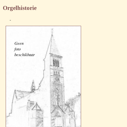
Orgelhistorie
-
Geen
foto
beschikbaar