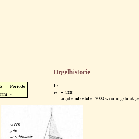
Orgelhistorie
b:
ts
Periode
r:
± 2000
kum
-
orgel eind oktober 2000 weer in gebruik 
Geen
foto
beschikbaar