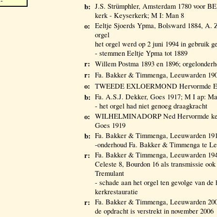
-
b:
J.S. Strümphler, Amsterdam 1780 voor
kerk - Keyserkerk; M I: Man 8
o:
Eeltje Sjoerds Ypma, Bolsward 1884, A. Z
orgel
het orgel werd op 2 juni 1994 in gebruik 
- stemmen Eeltje Ypma tot 1889
r:
Willem Postma 1893 en 1896; orgelonder
r:
Fa. Bakker & Timmenga, Leeuwarden 190
o:
TWEEDE EXLOERMOND Hervormde Evan
b:
Fa. A.S.J. Dekker, Goes 1917; M I ap: M
- het orgel had niet genoeg draagkracht
o:
WILHELMINADORP Ned Hervormde kerk 
Goes 1919
b:
Fa. Bakker & Timmenga, Leeuwarden 191
-onderhoud Fa. Bakker & Timmenga te L
r:
Fa. Bakker & Timmenga, Leeuwarden 194
Celeste 8, Bourdon 16 als transmissie ook
Tremulant
- schade aan het orgel ten gevolge van de
kerkrestauratie
r:
Fa. Bakker & Timmenga, Leeuwarden 200
de opdracht is verstrekt in november 2006