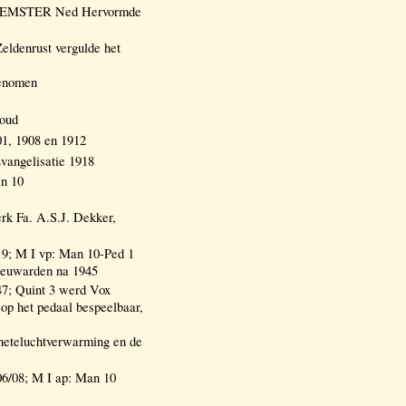
 BEEMSTER Ned Hervormde
eldenrust vergulde het
genomen
houd
1, 1908 en 1912
gelisatie 1918
an 10
Fa. A.S.J. Dekker,
9; M I vp: Man 10-Ped 1
eeuwarden na 1945
7; Quint 3 werd Vox
 op het pedaal bespeelbaar,
 heteluchtverwarming en de
6/08; M I ap: Man 10