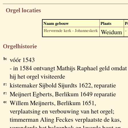
Orgel locaties
Naam gebouw
Plaats
P
Hervormde kerk - Johanneskerk
Weidum
-
Orgelhistorie
b:
vóór 1543
- in 1584 ontvangt Mathijs Raphael geld omdat
hij het orgel visiteerde
r:
kistemaker Sijbold Sijurdts 1622, reparatie
r:
Meijnert Egberts, Berlikum 1649 reparatie
o:
Willem Meijnerts, Berlikum 1651,
verplaatsing en verbouwing van het orgel;
timmerman Aling Feckes verplaatste de kas,
veranderde het balgenhok en leverde hout en