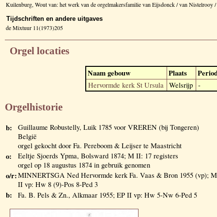
Kuilenburg, Wout van: het werk van de orgelmakersfamilie van Eijsdonck / van Nistelrooy
Tijdschriften en andere uitgaves
de Mixtuur 11(1973)205
Orgel locaties
Naam gebouw
Plaats
Perio
Hervormde kerk St Ursula
Welsrijp
-
Orgelhistorie
b:
Guillaume Robustelly, Luik 1785 voor VREREN (bij Tongeren)
België
orgel gekocht door Fa. Pereboom & Leijser te Maastricht
o:
Eeltje Sjoerds Ypma, Bolsward 1874; M II: 17 registers
orgel op 18 augustus 1874 in gebruik genomen
o/r:
MINNERTSGA Ned Hervormde kerk Fa. Vaas & Bron 1955 (vp); M
II vp: Hw 8 (9)-Pos 8-Ped 3
b:
Fa. B. Pels & Zn., Alkmaar 1955; EP II vp: Hw 5-Nw 6-Ped 5