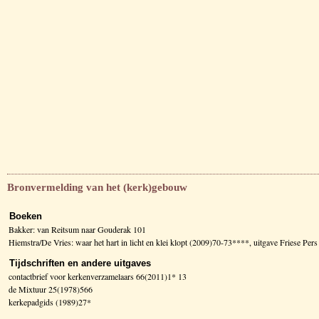
Bronvermelding van het (kerk)gebouw
Boeken
Bakker: van Reitsum naar Gouderak 101
Hiemstra/De Vries: waar het hart in licht en klei klopt (2009)70-73****, uitgave Friese Per
Tijdschriften en andere uitgaves
contactbrief voor kerkenverzamelaars 66(2011)1* 13
de Mixtuur 25(1978)566
kerkepadgids (1989)27*