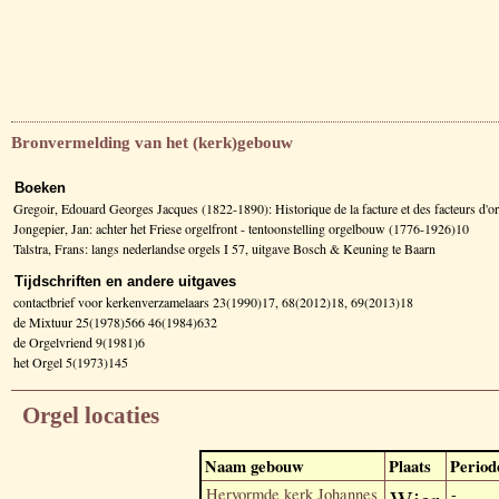
Bronvermelding van het (kerk)gebouw
Boeken
Gregoir, Edouard Georges Jacques (1822-1890): Historique de la facture et des facteurs d
Jongepier, Jan: achter het Friese orgelfront - tentoonstelling orgelbouw (1776-1926)10
Talstra, Frans: langs nederlandse orgels I 57, uitgave Bosch & Keuning te Baarn
Tijdschriften en andere uitgaves
contactbrief voor kerkenverzamelaars 23(1990)17, 68(2012)18, 69(2013)18
de Mixtuur 25(1978)566 46(1984)632
de Orgelvriend 9(1981)6
het Orgel 5(1973)145
Orgel locaties
Naam gebouw
Plaats
Period
Hervormde kerk Johannes
-