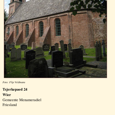
Foto: Flip Veldmans
Tsjerkepaed 24
Wier
Gemeente Menameradiel
Friesland