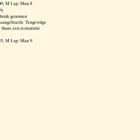
0; M I ap: Man 8
79
gebruik genomen
 aangebracht. Tengevolge
 thans een restauratie
5; M I ap: Man 9