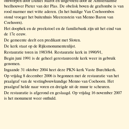
ontworpen door Daniël Marot en uitgevoerd door de Amsterdamse
beelhouwer Pieter van der Plas. De obelisk boven de graftombe is van
rood marmer met witte aderen. (In het huidige Van Coehoornbos
stond vroeger het buitenhuis Meerenstein van Menno Baron van
Coehoorn).
Het doophek en de preekstoel en de familiebank zijn uit het eind van
de 17e eeuw.
De gemeente deelt een predikant met Sloten.
De kerk staat op de Rijksmonumentenlijst.
Restauratie toren in 1983/84. Restauratie kerk in 1990/91,
Begin juni 1991 is de geheel gerestaureerde kerk weer in gebruik
genomen.
Ingaande 31 oktober 2004 heet deze PKN-kerk Vaste Burchtkerk.
Op vrijdag 8 december 2006 is begonnen met de restauratie van het
praalgraf van de vestingbouwkundige Menno van Coehoorn. Het
praalgraf helde naar voren en dreigde uit de muur te scheuren.
De restauratie is afgerond en geslaagd. Op vrijdag 16 november 2007
is het monument weer onthuld.