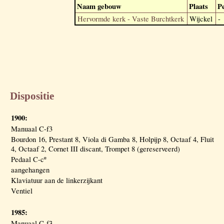
Naam gebouw
Plaats
P
Hervormde kerk - Vaste Burchtkerk
Wijckel
-
Dispositie
1900:
Manuaal C-f3
Bourdon 16, Prestant 8, Viola di Gamba 8, Holpijp 8, Octaaf 4, Fluit
4, Octaaf 2, Cornet III discant, Trompet 8 (gereserveerd)
Pedaal C-cº
aangehangen
Klaviatuur aan de linkerzijkant
Ventiel
1985:
Manuaal C-f3