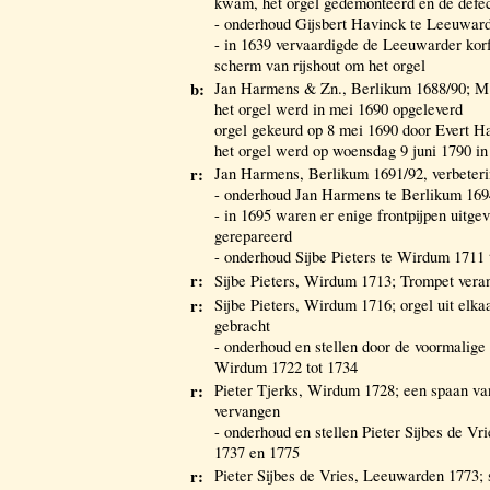
kwam, het orgel gedemonteerd en de defec
- onderhoud Gijsbert Havinck te Leeuward
- in 1639 vervaardigde de Leeuwarder ko
scherm van rijshout om het orgel
b:
Jan Harmens & Zn., Berlikum 1688/90; M
het orgel werd in mei 1690 opgeleverd
orgel gekeurd op 8 mei 1690 door Evert 
het orgel werd op woensdag 9 juni 1790 i
r:
Jan Harmens, Berlikum 1691/92, verbeter
- onderhoud Jan Harmens te Berlikum 169
- in 1695 waren er enige frontpijpen uitge
gerepareerd
- onderhoud Sijbe Pieters te Wirdum 1711 
r:
Sijbe Pieters, Wirdum 1713; Trompet vera
r:
Sijbe Pieters, Wirdum 1716; orgel uit elk
gebracht
- onderhoud en stellen door de voormalige 
Wirdum 1722 tot 1734
r:
Pieter Tjerks, Wirdum 1728; een spaan va
vervangen
- onderhoud en stellen Pieter Sijbes de V
1737 en 1775
r:
Pieter Sijbes de Vries, Leeuwarden 1773