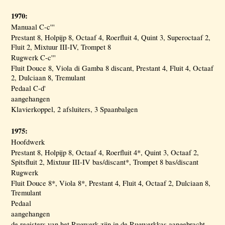
1970:
Manuaal C-c'''
Prestant 8, Holpijp 8, Octaaf 4, Roerfluit 4, Quint 3, Superoctaaf 2,
Fluit 2, Mixtuur III-IV, Trompet 8
Rugwerk C-c'''
Fluit Douce 8, Viola di Gamba 8 discant, Prestant 4, Fluit 4, Octaaf
2, Dulciaan 8, Tremulant
Pedaal C-d'
aangehangen
Klavierkoppel, 2 afsluiters, 3 Spaanbalgen
1975:
Hoofdwerk
Prestant 8, Holpijp 8, Octaaf 4, Roerfluit 4*, Quint 3, Octaaf 2,
Spitsfluit 2, Mixtuur III-IV bas/discant*, Trompet 8 bas/discant
Rugwerk
Fluit Douce 8*, Viola 8*, Prestant 4, Fluit 4, Octaaf 2, Dulciaan 8,
Tremulant
Pedaal
aangehangen
de registers van het Rugwerk zijn in de Rugwerkkas aangebracht