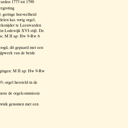
arden 1773 tot 1790
rgroting
 geringe hoeveelheid
delen kas vorig orgel,
eksnijder te Leeuwarden
 in Lodewijk XVI-stijl. De
loos; M II ap: Hw 9-Rw 6
oogd, dit gepaard met een
pijpwerk van de beide
igingen: M II ap: Hw 9-Rw
 orgel hersteld in de
mens de orgelcommissie
ebruik genomen met een