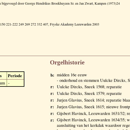
d en bijgevoegd door George Hendrikus Broekhuyzen Sr. en Jan Zwart, Kampen (1973)24
48 150 221-222 249 269 272 332 407, Fryske Akademy Leeuwarden 2003
Orgelhistorie
b:
midden 16e eeuw
s
Periode
- onderhoud en stemmen Uulcke Dircks, 
dum
-
r:
Uulcke Dircks, Sneek 1568; reparatie
r:
Uulcke Dircks, Sneek 1579; reparatie
r:
Jurjen Glavius, Sneek 1614; reparatie bla
r:
Jurjen Glavius, Sneek 1615; nieuwe frontp
r:
Gijsbert Havinck, Leeuwarden 1631/32; re
r:
Gijsbert Havinck, Leeuwarden 1634/35; w
aansluiting van het kerkdak waardoor rege