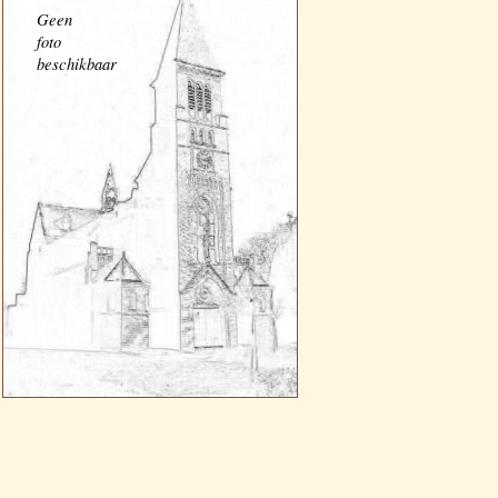
Geen
foto
beschikbaar