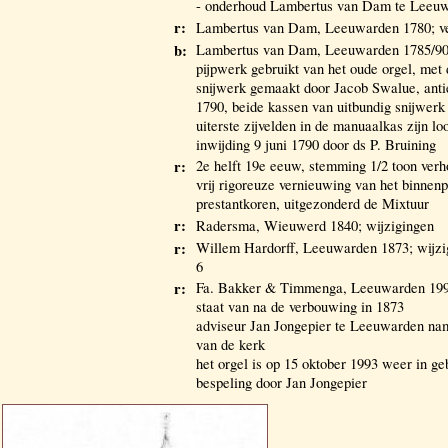
- onderhoud Lambertus van Dam te Leeuw
r:
Lambertus van Dam, Leeuwarden 1780; ve
b:
Lambertus van Dam, Leeuwarden 1785/90;
pijpwerk gebruikt van het oude orgel, met 
snijwerk gemaakt door Jacob Swalue, anti
1790, beide kassen van uitbundig snijwerk
uiterste zijvelden in de manuaalkas zijn 
inwijding 9 juni 1790 door ds P. Bruining
r:
2e helft 19e eeuw, stemming 1/2 toon verh
vrij rigoreuze vernieuwing van het binnen
prestantkoren, uitgezonderd de Mixtuur
r:
Radersma, Wieuwerd 1840; wijzigingen
r:
Willem Hardorff, Leeuwarden 1873; wijz
6
r:
Fa. Bakker & Timmenga, Leeuwarden 1993;
staat van na de verbouwing in 1873
adviseur Jan Jongepier te Leeuwarden na
van de kerk
het orgel is op 15 oktober 1993 weer in g
bespeling door Jan Jongepier