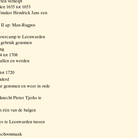
ten verhelpt
en 1635 tot 1653
rfmaker Hendrick Jans een
 II ap: Man-Rugpos
Havercamp te Leeuwarden
n gebruik genomen
ing
4 tot 1708
vallen en werden
tot 1720
nderd
aar genomen en weer in orde
knecht Pieter Tjerks te
n één van de balgen
ries te Leeuwarden tussen
; schoonmaak