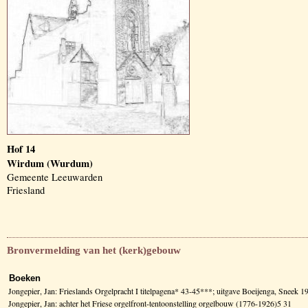
Hof 14
Wirdum (Wurdum)
Gemeente Leeuwarden
Friesland
Bronvermelding van het (kerk)gebouw
Boeken
Jongepier, Jan: Frieslands Orgelpracht I titelpagena* 43-45***; uitgave Boeijenga, Sneek 1
Jongepier, Jan: achter het Friese orgelfront-tentoonstelling orgelbouw (1776-1926)5 31