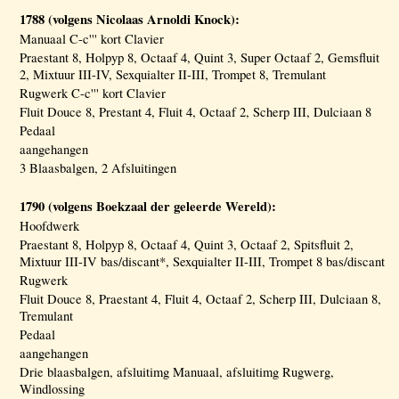
1788 (volgens Nicolaas Arnoldi Knock):
Manuaal C-c''' kort Clavier
Praestant 8, Holpyp 8, Octaaf 4, Quint 3, Super Octaaf 2, Gemsfluit
2, Mixtuur III-IV, Sexquialter II-III, Trompet 8, Tremulant
Rugwerk C-c''' kort Clavier
Fluit Douce 8, Prestant 4, Fluit 4, Octaaf 2, Scherp III, Dulciaan 8
Pedaal
aangehangen
3 Blaasbalgen, 2 Afsluitingen
1790 (volgens Boekzaal der geleerde Wereld):
Hoofdwerk
Praestant 8, Holpyp 8, Octaaf 4, Quint 3, Octaaf 2, Spitsfluit 2,
Mixtuur III-IV bas/discant*, Sexquialter II-III, Trompet 8 bas/discant
Rugwerk
Fluit Douce 8, Praestant 4, Fluit 4, Octaaf 2, Scherp III, Dulciaan 8,
Tremulant
Pedaal
aangehangen
Drie blaasbalgen, afsluitimg Manuaal, afsluitimg Rugwerg,
Windlossing