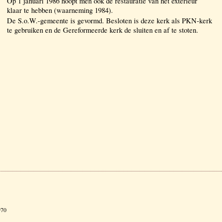
Op 1 januari 1986 hoopt men ook de restauratie van het exterieur
klaar te hebben (waarneming 1984).
De S.o.W.-gemeente is gevormd. Besloten is deze kerk als PKN-kerk
te gebruiken en de Gereformeerde kerk de sluiten en af te stoten.
970