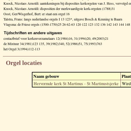
Knock, Nicolaes Arnoldi: aantekeningen bij disposities kerkorgelen van J. Hess, vervolg
Knock, Nicolaes Arnoldi: dispositien der merkwaardigste kerk-orgelen (1788)31
Oost, Ger/Wisgerhof, Bert: er staat een orgel 16
Talstra, Frans: langs nederlandse orgels I 13 123*, uitgave Bosch & Keuning te Baarn
Vlagsma: de Friese orgels (1500-1750)25 26 62-63 120 122 123 132 136 142 143 144 1
Tijdschriften en andere uitgaves
contactbrief voor kerkenverzamelaars 12(1984)16, 31(1994)20, 49(2003)21
de Mixtuur 34(1981)123 135, 39(1982)340, 52(1986)51, 75(1993)763
het Orgel 3(1994)112-113
Orgel locaties
Naam gebouw
Plaat
Hervormde kerk St Martinus - St Martinustsjerke
Wir