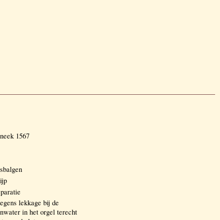
Sneek 1567
asbalgen
ijp
paratie
egens lekkage bij de
nwater in het orgel terecht