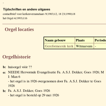
-
Tijdschriften en andere uitgaves
contactbrief voor kerkenverzamelaars 9(1983)12, 18 23(1990)18
het Orgel 4(1993)116
Orgel locaties
Naam gebouw
Plaats
Period
Gereformeerde kerk
Witmarsum
-
Orgelhistorie
b:
huisorgel vóór ??
o:
NEEDE Hervormde Evangelisatie Fa. A.S.J. Dekker, Goes 1926; M
I: Man 6
- het orgel is in 1926 overgenomen door Fa. A.S.J. Dekker te Goes
1926
b:
Fa. A.S.J. Dekker, Goes 1926
- het orgel is besteld op 29 mei 1926